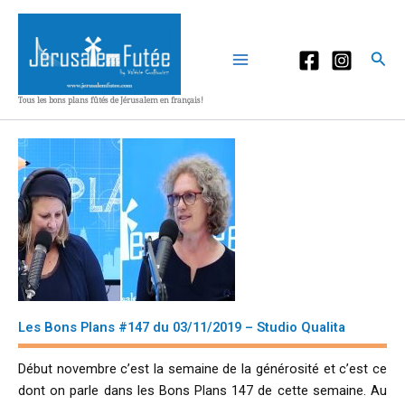
Aller
au
contenu
Rec
Tous les bons plans fûtés de Jérusalem en français!
Les Bons Plans #147 du 03/11/2019 – Studio Qualita
Début novembre c’est la semaine de la générosité et c’est ce
dont on parle dans les Bons Plans 147 de cette semaine. Au