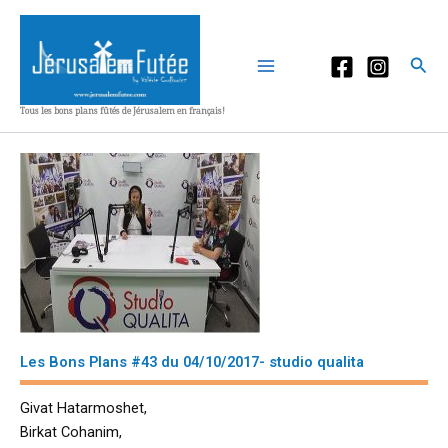
Aller
au
contenu
Rec
Tous les bons plans fûtés de Jérusalem en français!
Les Bons Plans #43 du 04/10/2017- studio qualita
Givat Hatarmoshet,
Birkat Cohanim,