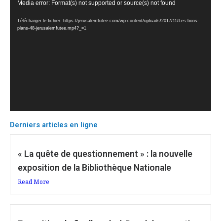
Lecteur
Media error: Format(s) not supported or source(s) not found
vidéo
Télécharger le fichier: https://jerusalemfutee.com/wp-content/uploads/2017/11/Les-bons-
plans-48-jerusalemfutee.mp4?_=1
Derniers articles en ligne
« La quête de questionnement » : la nouvelle
exposition de la Bibliothèque Nationale
Read More