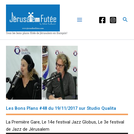
Aller
au
contenu
Rec
Tous les bons plans fûtés de Jérusalem en français!
Les Bons Plans #48 du 19/11/2017 sur Studio Qualita
La Première Gare, Le 14e festival Jazz Globus, Le 3e festival
de Jazz de Jérusalem