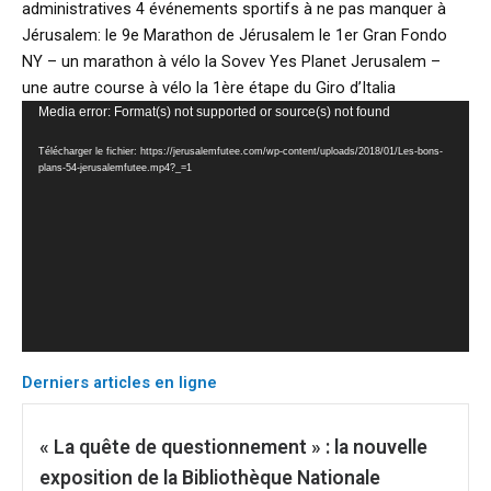
administratives 4 événements sportifs à ne pas manquer à
Jérusalem: le 9e Marathon de Jérusalem le 1er Gran Fondo
NY – un marathon à vélo la Sovev Yes Planet Jerusalem –
une autre course à vélo la 1ère étape du Giro d’Italia
Lecteur
Media error: Format(s) not supported or source(s) not found
vidéo
Télécharger le fichier: https://jerusalemfutee.com/wp-content/uploads/2018/01/Les-bons-
plans-54-jerusalemfutee.mp4?_=1
Derniers articles en ligne
« La quête de questionnement » : la nouvelle
exposition de la Bibliothèque Nationale