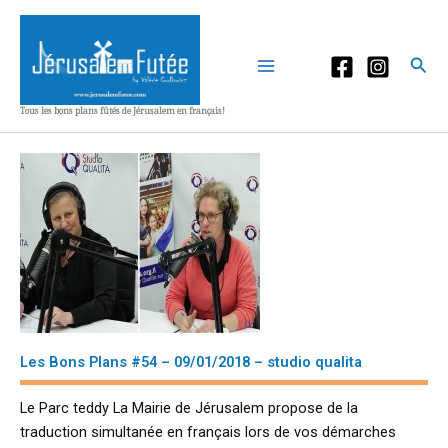
Aller
au
contenu
Rec
Tous les bons plans fûtés de Jérusalem en français!
Les Bons Plans #54 – 09/01/2018 – studio qualita
Le Parc teddy La Mairie de Jérusalem propose de la
traduction simultanée en français lors de vos démarches