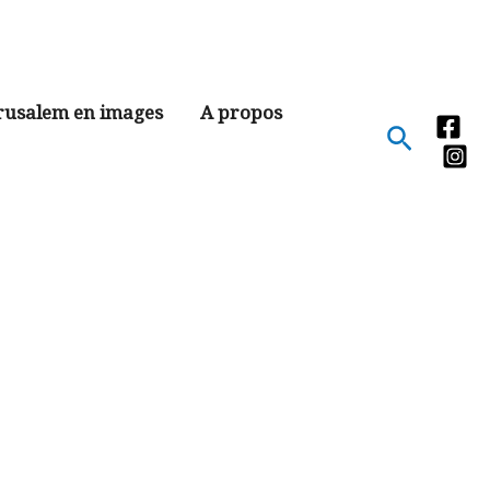
rusalem en images
A propos
Recher