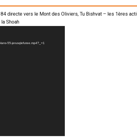
 84 directe vers le Mont des Oliviers, Tu Bishvat – les 1ères a
 la Shoah
-plans-55-jerusqlefutee.mp4?_=1