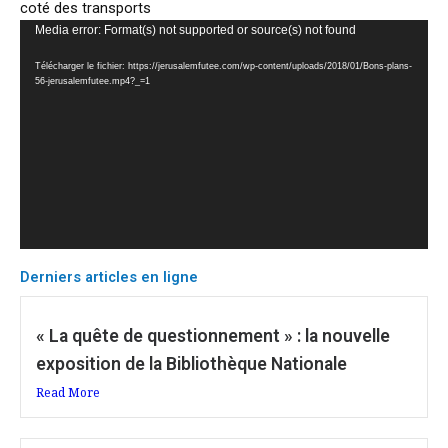
coté des transports
Lecteur
Media error: Format(s) not supported or source(s) not found
vidéo
Télécharger le fichier: https://jerusalemfutee.com/wp-content/uploads/2018/01/Bons-plans-
56-jerusalemfutee.mp4?_=1
Derniers articles en ligne
« La quête de questionnement » : la nouvelle
exposition de la Bibliothèque Nationale
Read More