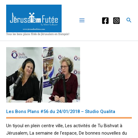
Aller
au
contenu
Rec
Tous les bons plans fûtés de Jérusalem en français!
Les Bons Plans #56 du 24/01/2018 – Studio Qualita
Un tiyoul en plein centre ville, Les activités de Tu Bishvat à
Jérusalem, La semaine de l’espace, De bonnes nouvelles du