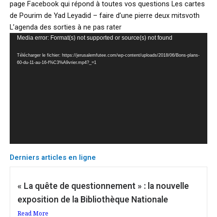
page Facebook qui répond à toutes vos questions Les cartes
de Pourim de Yad Leyadid – faire d’une pierre deux mitsvoth
L’agenda des sorties à ne pas rater
Lecteur
Media error: Format(s) not supported or source(s) not found
vidéo
Télécharger le fichier: https://jerusalemfutee.com/wp-content/uploads/2018/06/Bons-plans-
60-du-11-au-16-f%C3%A9vrier.mp4?_=1
Derniers articles en ligne
« La quête de questionnement » : la nouvelle
exposition de la Bibliothèque Nationale
Read More