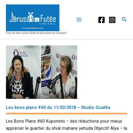
Aller
au
contenu
Rec
Tous les bons plans fûtés de Jérusalem en français!
Les bons plans #60 du 11/02/2018 – Studio Qualita
Les Bons Plans #60 Kuponeto – des réductions pour mieux
apprécier le quartier du shuk mahane yehuda Objectif Alya – la