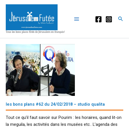
Aller
au
contenu
Rec
Tous les bons plans fûtés de Jérusalem en français!
les bons plans #62 du 24/02/2018 – studio qualita
Tout ce qu’il faut savoir sur Pourim : les horaires, quand lit-on
la meguila, les activités dans les musées etc.. L’agenda des