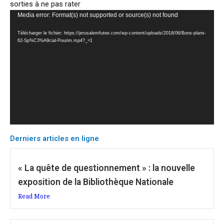
sorties à ne pas rater
Lecteur
Media error: Format(s) not supported or source(s) not found
vidéo
Télécharger le fichier: https://jerusalemfutee.com/wp-content/uploads/2018/06/Bons-plans-
62-Sp%C3%A9cial-Pourim.mp4?_=1
Derniers articles en ligne
« La quête de questionnement » : la nouvelle
exposition de la Bibliothèque Nationale
Read More