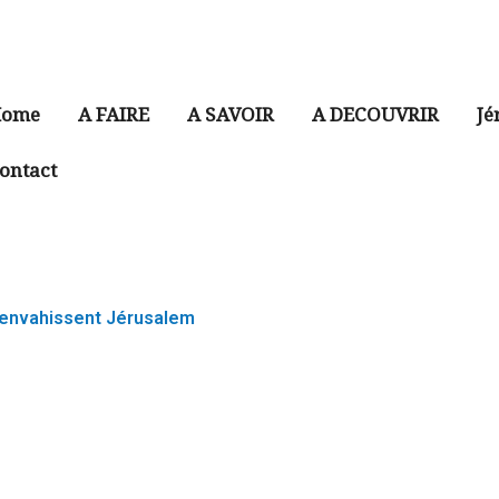
ome
A FAIRE
A SAVOIR
A DECOUVRIR
Jé
ontact
envahissent Jérusalem