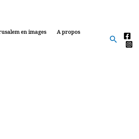
rusalem en images
A propos
Recher