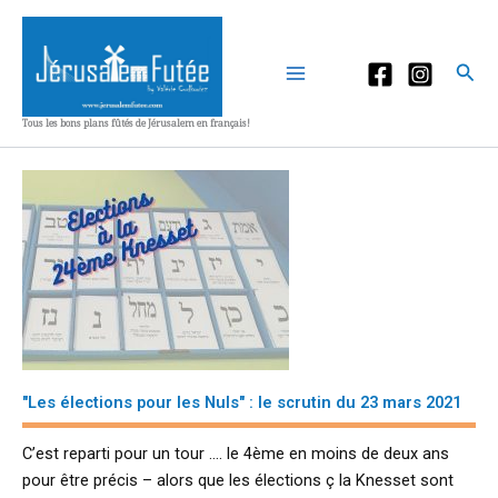
Aller
au
contenu
Rec
Tous les bons plans fûtés de Jérusalem en français!
"Les élections pour les Nuls" : le scrutin du 23 mars 2021
C’est reparti pour un tour …. le 4ème en moins de deux ans
pour être précis – alors que les élections ç la Knesset sont