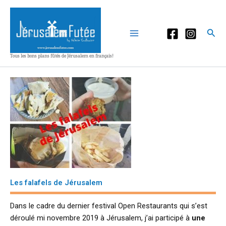
Aller
au
contenu
Rec
Tous les bons plans fûtés de Jérusalem en français!
Les falafels de Jérusalem
Dans le cadre du dernier festival Open Restaurants qui s’est
déroulé mi novembre 2019 à Jérusalem, j’ai participé à
une