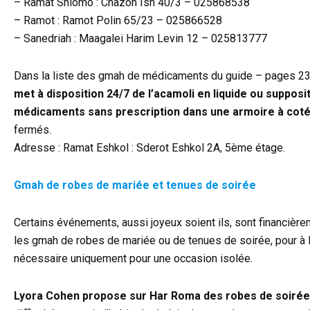
– Ramat Shlomo : Chazon Ish 40/3 – 025868538
– Ramot : Ramot Polin 65/23 – 025866528
– Sanedriah : Maagalei Harim Levin 12 – 025813777
Dans la liste des gmah de médicaments du guide – pages 232
met à disposition 24/7 de l’acamoli en liquide ou supposi
médicaments sans prescription dans une armoire à coté
fermés.
Adresse : Ramat Eshkol : Sderot Eshkol 2A, 5ème étage.
Gmah de robes de mariée
et tenues de soirée
Certains événements, aussi joyeux soient ils, sont financière
les gmah de robes de mariée ou de tenues de soirée, pour à la
nécessaire uniquement pour une occasion isolée.
Lyora Cohen propose sur Har Roma des robes de soirée 