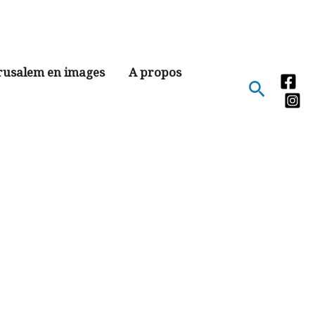
rusalem en images
A propos
Recher