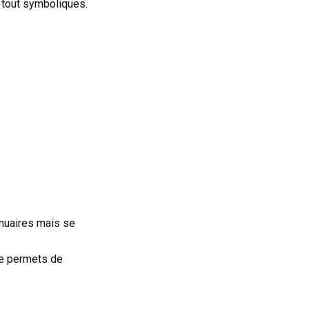
s tout symboliques.
nnuaires mais se
 me permets de