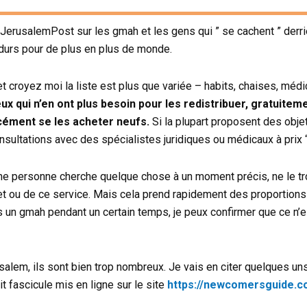
du JerusalemPost sur les gmah et les gens qui ” se cachent ” der
 durs pour de plus en plus de monde.
et croyez moi la liste est plus que variée – habits, chaises, méd
 qui n’en ont plus besoin pour les redistribuer, gratuitem
rcément se les acheter neufs.
Si la plupart proposent des obje
onsultations avec des spécialistes juridiques ou médicaux à prix “
ne personne cherche quelque chose à un moment précis, ne le tr
jet ou de ce service. Mais cela prend rapidement des proportion
 un gmah pendant un certain temps, je peux confirmer que ce n’e
usalem, ils sont bien trop nombreux. Je vais en citer quelques uns
t fascicule mis en ligne sur le site
https://newcomersguide.co.