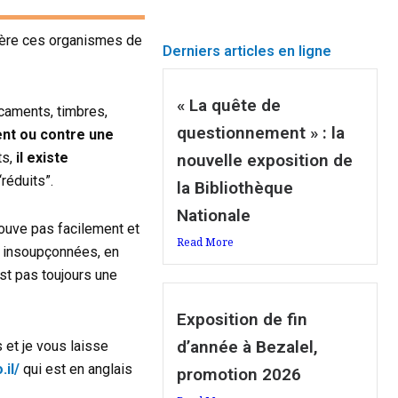
rière ces organismes de
Derniers articles en ligne
« La quête de
icaments, timbres,
questionnement » : la
ent ou contre une
ts,
il existe
nouvelle exposition de
réduits”.
la Bibliothèque
Nationale
ouve pas facilement et
Read More
s insoupçonnées, en
st pas toujours une
Exposition de fin
d’année à Bezalel,
 et je vous laisse
il/
qui est en anglais
promotion 2026