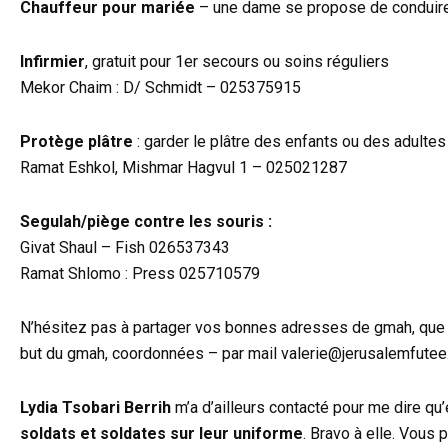
Chauffeur pour mariée
– une dame se propose de conduire 
Infirmier
, gratuit pour 1er secours ou soins réguliers
Mekor Chaim : D/ Schmidt – 025375915
Protège plâtre
: garder le plâtre des enfants ou des adultes
Ramat Eshkol, Mishmar Hagvul 1 – 025021287
Segulah/piège contre les souris :
Givat Shaul – Fish 026537343
Ramat Shlomo : Press 025710579
N’hésitez pas à partager vos bonnes adresses de gmah, que 
but du gmah, coordonnées – par mail valerie@jerusalemfutee.co
Lydia Tsobari Berrih
m’a d’ailleurs contacté pour me dire qu
soldats et soldates sur leur uniforme
. Bravo à elle. Vous