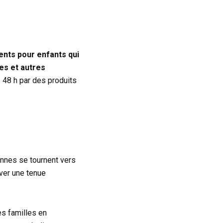
nts pour enfants qui
res et autres
 48 h par des produits
onnes se tournent vers
uver une tenue
es familles en