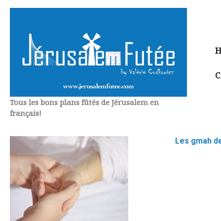
Aller
au
contenu
H
C
Tous les bons plans fûtés de Jérusalem en
français!
Les gmah d