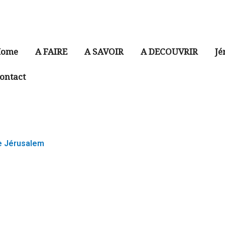
ome
A FAIRE
A SAVOIR
A DECOUVRIR
Jé
ontact
e Jérusalem