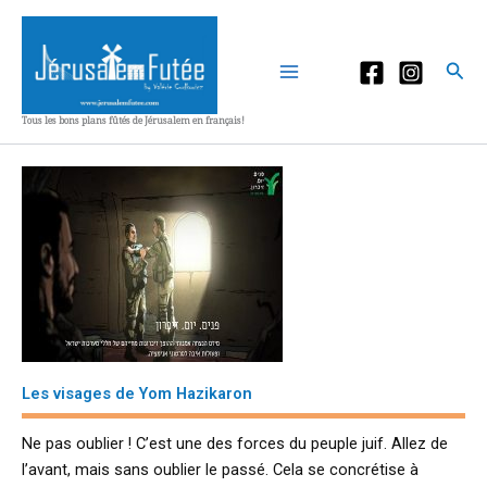
Aller
au
contenu
Rec
Tous les bons plans fûtés de Jérusalem en français!
Les visages de Yom Hazikaron
Ne pas oublier ! C’est une des forces du peuple juif. Allez de
l’avant, mais sans oublier le passé. Cela se concrétise à