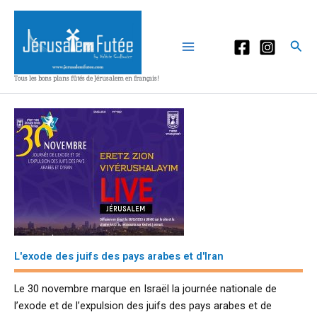
Aller
au
contenu
Rec
Tous les bons plans fûtés de Jérusalem en français!
L'exode des juifs des pays arabes et d'Iran
Le 30 novembre marque en Israël la journée nationale de
l’exode et de l’expulsion des juifs des pays arabes et de