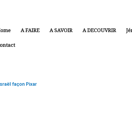
ome
A FAIRE
A SAVOIR
A DECOUVRIR
Jé
ontact
Israël façon Pixar