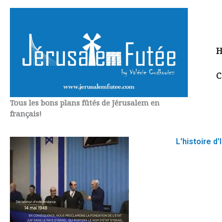
Aller
au
contenu
H
C
Tous les bons plans fûtés de Jérusalem en
français!
L'histoire d'