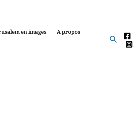
rusalem en images
A propos
Recher