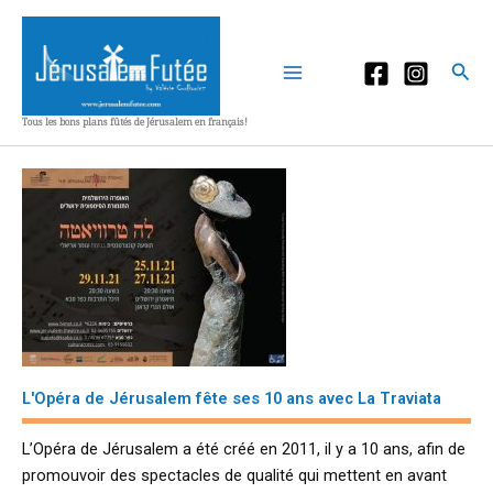
Aller
au
contenu
Rec
Tous les bons plans fûtés de Jérusalem en français!
L'Opéra de Jérusalem fête ses 10 ans avec La Traviata
L’Opéra de Jérusalem a été créé en 2011, il y a 10 ans, afin de
promouvoir des spectacles de qualité qui mettent en avant