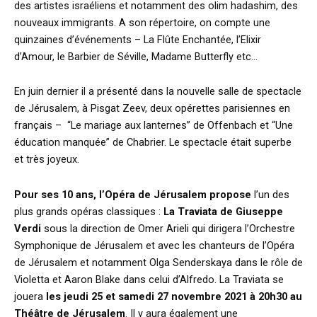
des artistes israéliens et notamment des olim hadashim, des
nouveaux immigrants. A son répertoire, on compte une
quinzaines d’événements – La Flûte Enchantée, l’Elixir
d’Amour, le Barbier de Séville, Madame Butterfly etc…
En juin dernier il a présenté dans la nouvelle salle de spectacle
de Jérusalem, à Pisgat Zeev, deux opérettes parisiennes en
français – “Le mariage aux lanternes” de Offenbach et “Une
éducation manquée” de Chabrier. Le spectacle était superbe
et très joyeux.
Pour ses 10 ans,
l’Opéra de Jérusalem propose
l’un des
plus grands opéras classiques :
La Traviata de Giuseppe
Verdi
sous la direction de Omer Arieli qui dirigera l’Orchestre
Symphonique de Jérusalem et avec les chanteurs de l’Opéra
de Jérusalem et notamment Olga Senderskaya dans le rôle de
Violetta et Aaron Blake dans celui d’Alfredo. La Traviata se
jouera
les jeudi 25 et samedi 27 novembre 2021 à 20h30 au
Théâtre de Jérusalem
. Il y aura également une