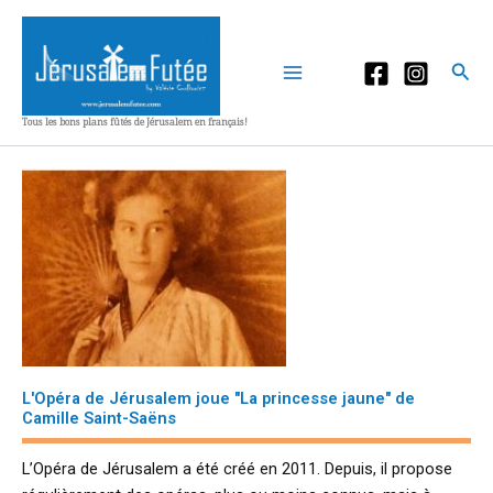
Aller
au
contenu
Rec
Tous les bons plans fûtés de Jérusalem en français!
L'Opéra de Jérusalem joue "La princesse jaune" de
Camille Saint-Saëns
L’Opéra de Jérusalem a été créé en 2011. Depuis, il propose