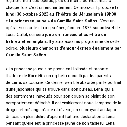
régulièrement des opéras, plus ou moins connus, mais à
chaque fois c’est un enchantement. Ce mois-ci, il propose
le
lundi 30 octobre 2023 au Théâtre de Jérusalem à 19h30
« La princesse jaune » de Camille Saint-Saëns.
C’est un
opéra en un acte et cinq scènes, écrit en 1872 sur un livret de
Louis Gallet, qui sera
joué en français et sur-titré en
hébreu et en anglais.
Il y aura aussi au programme de cette
soirée,
plusieurs chansons d’amour écrites également par
Camille Saint-Saëns.
« La princesse jaune » se passe en Hollande et raconte
l’histoire de
Kornélis
, un orphelin recueilli par les parents
de
Léna
, sa cousine. Ce dernier semble absorbé par le portrait
d’une japonaise qui se trouve dans son bureau. Léna, qui a
des sentiments inavoués pour son cousin se plaint de son
comportement détaché. Il est visiblement sous l’emprise de la
drogue et mélange réalité et rêverie, en se croyant au Japon.
Un soir, en plein délire d’opium il fait une déclaration à Léna,
pensant qu’elle est la princesse jaune de son tableau. Léna