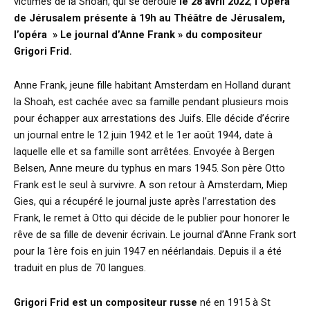
victimes de la Shoah, qui se déroule
le 28 avril 2022
,
l’Opéra
de Jérusalem présente à 19h au Théâtre de Jérusalem,
l’opéra » Le journal d’Anne Frank » du compositeur
Grigori Frid.
Anne Frank, jeune fille habitant Amsterdam en Holland durant
la Shoah, est cachée avec sa famille pendant plusieurs mois
pour échapper aux arrestations des Juifs. Elle décide d’écrire
un journal entre le 12 juin 1942 et le 1er août 1944, date à
laquelle elle et sa famille sont arrêtées. Envoyée à Bergen
Belsen, Anne meure du typhus en mars 1945. Son père Otto
Frank est le seul à survivre. A son retour à Amsterdam, Miep
Gies, qui a récupéré le journal juste après l’arrestation des
Frank, le remet à Otto qui décide de le publier pour honorer le
rêve de sa fille de devenir écrivain. Le journal d’Anne Frank sort
pour la 1ère fois en juin 1947 en néérlandais. Depuis il a été
traduit en plus de 70 langues.
Grigori Frid est un compositeur russe
né en 1915 à St