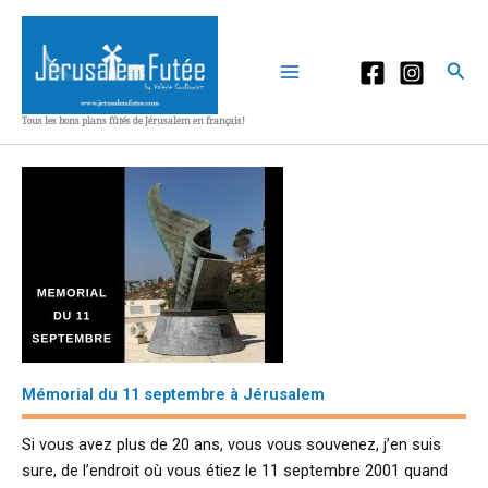
Aller
au
contenu
Rec
Tous les bons plans fûtés de Jérusalem en français!
Mémorial du 11 septembre à Jérusalem
Si vous avez plus de 20 ans, vous vous souvenez, j’en suis
sure, de l’endroit où vous étiez le 11 septembre 2001 quand