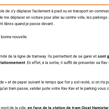
ible de s’y déplacer facilement à pied ou en transport en commun
me déplacer en voiture pour aller au centre-ville, les parkings 
nt libres quand je passe devant…
e bonne nouvelle.
mité de la ligne de tramway. Ils permettent de se garer et
sont g
stationnement
. En effet, à la sortie, il suffit de présenter sa Rav
e » et de payer suivant le temps que l’on y est resté, si on n’a p
qu’un tram passe, valider juste votre Rav Kav et le parking vous
nord de la ville,
en face de la station de tram Givat Hamivtar