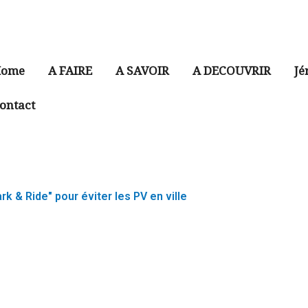
ome
A FAIRE
A SAVOIR
A DECOUVRIR
Jé
ontact
k & Ride" pour éviter les PV en ville