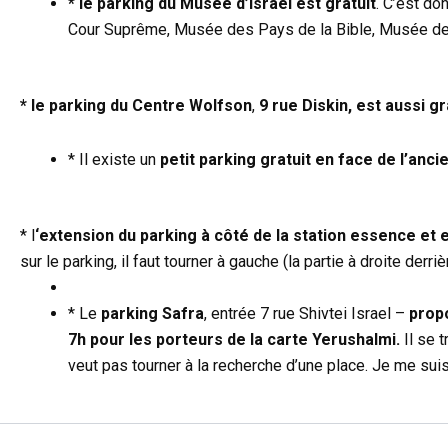
* le parking du Musée d’Israël est gratuit
. C’est do
Cour Suprême, Musée des Pays de la Bible, Musée d
* le parking du
Centre Wolfson
,
9 rue Diskin, est aussi gr
* Il existe un
petit parking gratuit en face de l’anc
* l
‘extension du parking à côté de la station essence et 
sur le parking, il faut tourner à gauche (la partie à droite der
* Le
parking Safra
, entrée 7 rue Shivtei Israel –
propo
7h pour les porteurs de la carte Yerushalmi.
Il se t
veut pas tourner à la recherche d’une place. Je me suis 