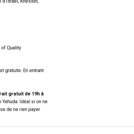
 d’Israël, Knesset,
 of Quality
t gratuite. En entrant
rait gratuit de 19h à
n Yehuda. Idéal si on ne
ise de ne rien payer.