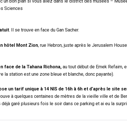
nc un bon plan si vous allez dans le district des musées – Musée
es Sciences
atuit
. Il se trouve en face du Gan Sacher.
ien hôtel Mont Zion
, rue Hebron, juste après le Jerusalem House
en face de la Tahana Richona,
au tout début de Emek Refaim, es
rière la station est une zone bleue et blanche, donc payante).
se un tarif unique à 14 NIS de 16h à 6h et d’après le site se
rouve à quelques centaines de mètres de la vieille ville et de Be
déjà garé plusieurs fois le soir dans ce parking et ai eu la surpr