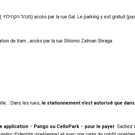
en contrebas de la mairie de quartier ( מנהל הקהילתי) accès par la rue Gal. Le parking y est 
ation de tram , accès par la rue Shlomo Zalman Shraga.
ville… Dans les rues,
le stationnement n’est autorisé que dans
e application
–
Pango ou CelloPark
–
pour le payer
. Sachez 
méro d’identité israélienne) et avec une carte de crédit israélie