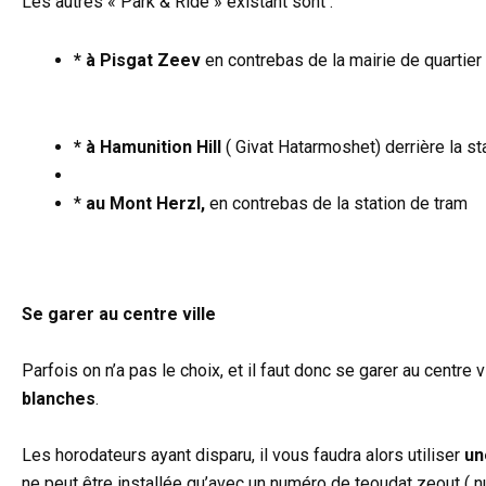
Les autres « Park & Ride » existant sont :
* à Pisgat Zeev
* à Hamunition Hill
( Givat Hatarmoshet) derrière la st
*
au Mont Herzl,
en contrebas de la station de tram
Se garer au centre ville
Parfois on n’a pas le choix, et il faut donc se garer au centre 
blanches
.
Les horodateurs ayant disparu, il vous faudra alors utiliser
un
ne peut être installée qu’avec un numéro de teoudat zeout ( nu