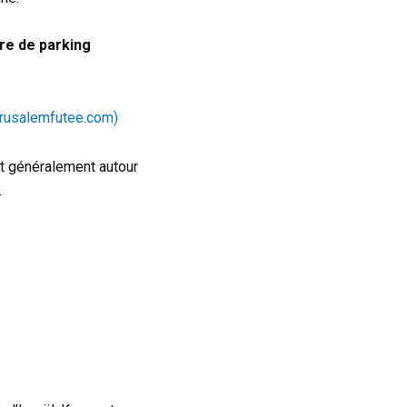
ure de parking
erusalemfutee.com)
nt généralement autour
.