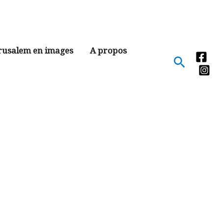
rusalem en images
A propos
Recher