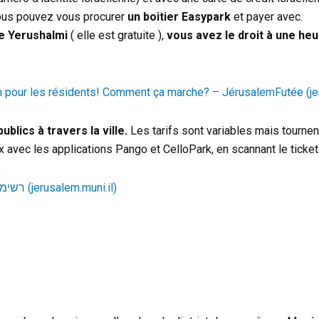
vous pouvez vous procurer
un boitier Easypark
et payer avec.
te Yerushalmi
( elle est gratuite ),
vous avez le droit à une he
em pour les résidents! Comment ça marche? – JérusalemFutée (j
blics à travers la ville.
Les tarifs sont variables mais tourne
ux avec les applications Pango et CelloPark, en scannant le ticket
רשימת חניונים בירושלים | עיריית ירושלים (jerusalem.muni.il)