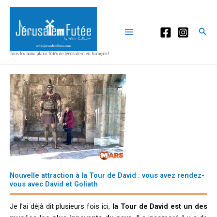
Aller
au
contenu
Rec
Tous les bons plans fûtés de Jérusalem en français!
Nouvelle attraction à la Tour de David : vous avez rendez-
vous avec David et Goliath
Je l’ai déjà dit plusieurs fois ici,
la Tour de David est un des