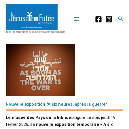
Aller
au
contenu
Rec
Tous les bons plans fûtés de Jérusalem en français!
Nouvelle exposition "A six heures, après la guerre"
Le musée des Pays de la Bible
, inaugure ce soir, jeudi 19
février 2026, sa
nouvelle exposition temporaire
« A six