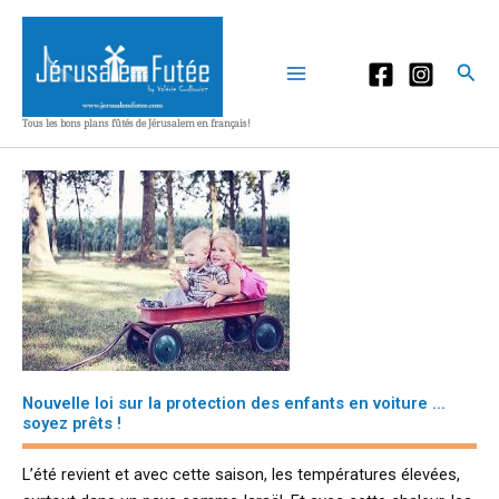
Aller
au
contenu
Rec
Tous les bons plans fûtés de Jérusalem en français!
Nouvelle loi sur la protection des enfants en voiture ...
soyez prêts !
L’été revient et avec cette saison, les températures élevées,