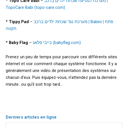
*
Topo Care babi
–
מערכת למניעת שכחת ילדים ברכב |
TopoCare Babi (topo-care.com)
*
Tippy Pad
–
מערכת נגד שכחת ילדים ברכב | Babini | פתח
תקווה
*
Baby Flag
–
בייבי פלאג (babyflag.com)
Prenez un peu de temps pour parcourir ces différents sites
internet et voir comment chaque système fonctionne. Il y a
généralement une vidéo de présentation des systèmes sur
chacun d’eux. Puis équipez-vous, n’attendez pas la dernière
minute…ou qu’il soit trop tard…
Derniers articles en ligne