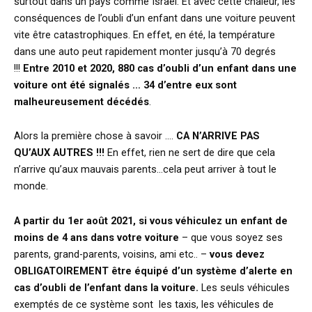
surtout dans un pays comme Israël. Et avec cette chaleur, les
conséquences de l’oubli d’un enfant dans une voiture peuvent
vite être catastrophiques. En effet, en été, la température
dans une auto peut rapidement monter jusqu’à 70 degrés
!!!
Entre 2010 et 2020, 880 cas d’oubli d’un enfant dans une
voiture ont été signalés … 34 d’entre eux sont
malheureusement décédés
.
Alors la première chose à savoir ….
CA N’ARRIVE PAS
QU’AUX AUTRES !!!
En effet, rien ne sert de dire que cela
n’arrive qu’aux mauvais parents…cela peut arriver à tout le
monde.
A
partir du 1er août 2021, si vous véhiculez un enfant de
moins de 4 ans dans votre voiture
– que vous soyez ses
parents, grand-parents, voisins, ami etc.. –
vous devez
OBLIGATOIREMENT être équipé d’un système d’alerte en
cas d’oubli de l’enfant dans la voiture.
Les seuls véhicules
exemptés de ce système sont les taxis, les véhicules de