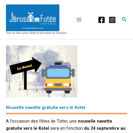
Aller
au
contenu
Rec
Tous les bons plans fûtés de Jérusalem en français!
Nouvelle navette gratuite vers le Kotel
A l’occasion des fêtes de Tishri, une
nouvelle navette
gratuite vers le Kotel
sera en fonction
du 24 septembre au