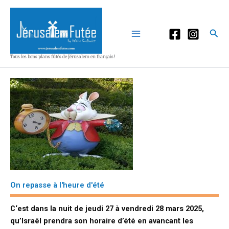
Aller
au
contenu
Rec
Tous les bons plans fûtés de Jérusalem en français!
On repasse à l'heure d'été
C
‘est dans la nuit de jeudi 27 à vendredi 28 mars 2025,
qu’Israël prendra son horaire d’été en avancant les