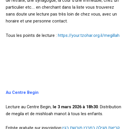
de retraite, une synagogue, la cour d’une immeuble, chez un
particulier etc…. en cherchant dans la liste vous trouverez
sans doute une lecture pas très loin de chez vous, avec un
horaire et une personne contact.
Tous les points de lecture :
https://your.tzohar.org.il/megillah
d
d
j
Au Centre Begin
Lecture au Centre Begin,
le 3 mars 2026 à 18h30
. Distribution
de megila et de mishloah manot à tous les enfants.
Entrée gratuite sur inscription:
קריאת מגילה במרכז מורשת בגין