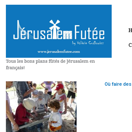
Aller
au
contenu
H
C
Tous les bons plans fûtés de Jérusalem en
français!
Où faire des