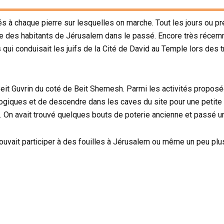
és à chaque pierre sur lesquelles on marche. Tout les jours ou 
 vie des habitants de Jérusalem dans le passé. Encore très réce
 qui conduisait les juifs de la Cité de David au Temple lors des 
 Beit Guvrin du coté de Beit Shemesh. Parmi les activités proposées
héologiques et de descendre dans les caves du site pour une peti
x. On avait trouvé quelques bouts de poterie ancienne et passé 
vait participer à des fouilles à Jérusalem ou même un peu plus lo