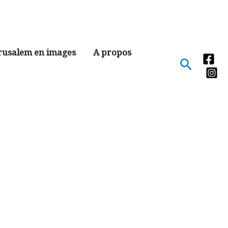
rusalem en images
A propos
Recher