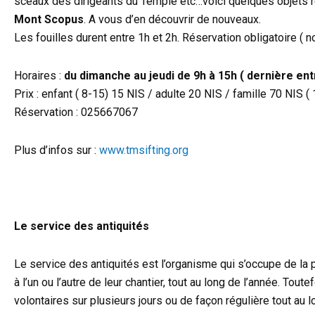
sceaux des dirigeants du Temple etc…voici quelques objets 
Mont Scopus
. A vous d’en découvrir de nouveaux.
Les fouilles durent entre 1h et 2h. Réservation obligatoire ( n
Horaires :
du dimanche au jeudi de 9h à 15h ( dernière ent
Prix : enfant ( 8-15) 15 NIS / adulte 20 NIS / famille 70 NIS 
Réservation : 025667067
Plus d’infos sur :
www.tmsifting.org
Le service des antiquités
Le service des antiquités est l’organisme qui s’occupe de la p
à l’un ou l’autre de leur chantier, tout au long de l’année. Tou
volontaires sur plusieurs jours ou de façon régulière tout au 