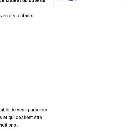
se situent du coté du
 avec des enfants.
ible de venir participer
s et qui désirent être
nditions :