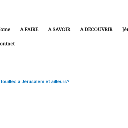
ome
A FAIRE
A SAVOIR
A DECOUVRIR
Jé
ontact
 fouilles à Jérusalem et ailleurs?