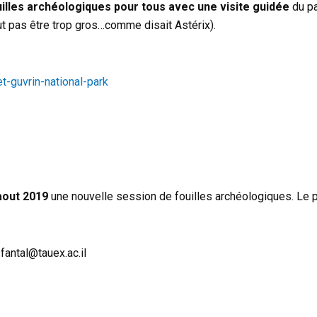
uilles archéologiques pour tous avec une visite guidée
du pa
aut pas être trop gros…comme disait Astérix).
t-guvrin-national-park
 aout 2019
une nouvelle session de fouilles archéologiques. Le pu
fantal@tauex.ac.il