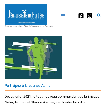
Aller
au
contenu
Rec
Tous les bons plans fûtés de Jérusalem en français!
Participez à la course Asman
Début juillet 2021, le tout nouveau commandant de la Brigade
Nahal, le colonel Sharon Asman, s’effondre lors d’un