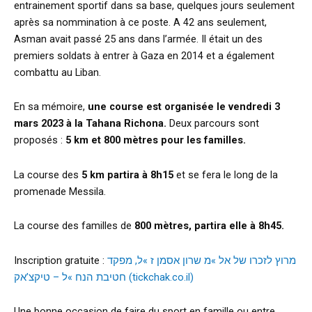
entrainement sportif dans sa base, quelques jours seulement
après sa nommination à ce poste. A 42 ans seulement,
Asman avait passé 25 ans dans l’armée. Il était un des
premiers soldats à entrer à Gaza en 2014 et a également
combattu au Liban.
En sa mémoire,
une course est organisée le vendredi 3
mars 2023 à la Tahana Richona.
Deux parcours sont
proposés :
5 km et 800 mètres pour les familles.
La course des
5 km partira à 8h15
et se fera le long de la
promenade Messila.
La course des familles de
800 mètres, partira elle à 8h45.
Inscription gratuite :
מרוץ לזכרו של אל »מ שרון אסמן ז »ל, מפקד
חטיבת הנח »ל – טיקצ’אק (tickchak.co.il)
Une bonne occasion de faire du sport en famille ou entre