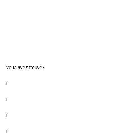
Vous avez trouvé?
f
f
f
f