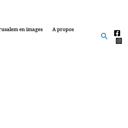
rusalem en images
A propos
Recher