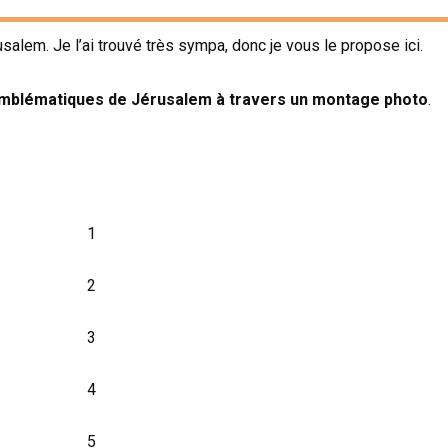
usalem. Je l’ai trouvé très sympa, donc je vous le propose ici.
x emblématiques de Jérusalem à travers un montage photo
.
1
2
3
4
5