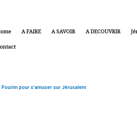
ome
A FAIRE
A SAVOIR
A DECOUVRIR
Jé
ontact
de Pourim pour s'amuser sur Jérusalem