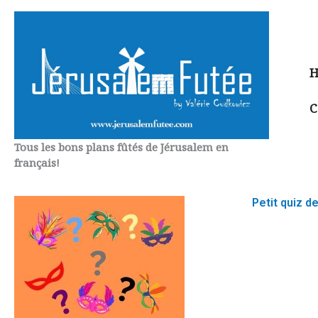
Aller
au
contenu
H
C
Tous les bons plans fûtés de Jérusalem en
français!
Petit quiz 