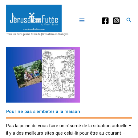
Aller
au
contenu
Rec
Tous les bons plans fûtés de Jérusalem en français!
Pour ne pas s'embêter à la maison
Pas la peine de vous faire un résumé de la situation actuelle –
il y a des meilleurs sites que celui-là pour être au courant –