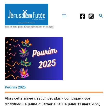
Aller
au
contenu
Rec
Tous les bons plans fûtés de Jérusalem en français!
Pourim 2025
Alors cette année c’est un peu plus « compliqué » que
d’habitude.
Le jeûne d’Esther a lieu le jeudi 13 mars 2025,