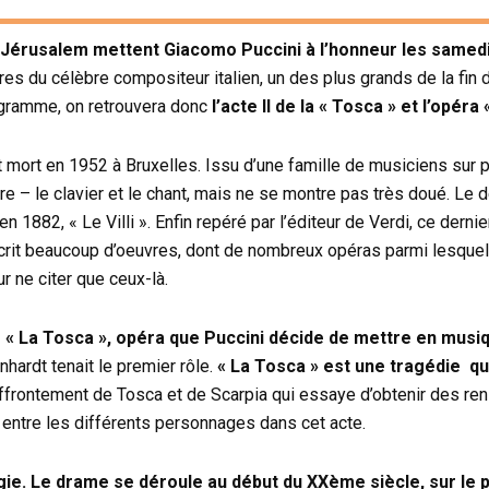
Jérusalem mettent Giacomo Puccini à l’honneur les samedi 
s du célèbre compositeur italien, un des plus grands de la fin 
ogramme, on retrouvera donc
l’acte II de la « Tosca » et l’opéra 
mort en 1952 à Bruxelles. Issu d’une famille de musiciens sur p
 – le clavier et le chant, mais ne se montre pas très doué. Le dé
 en 1882, « Le Villi ». Enfin repéré par l’éditeur de Verdi, ce der
a écrit beaucoup d’oeuvres, dont de nombreux opéras parmi lesquel
 ne citer que ceux-là.
 « La Tosca », opéra que Puccini décide de mettre en musi
hardt tenait le premier rôle.
« La Tosca » est une tragédie q
frontement de Tosca et de Scarpia qui essaye d’obtenir des re
 entre les différents personnages dans cet acte.
ilogie. Le drame se déroule au début du XXème siècle, sur le 