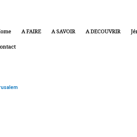
ome
A FAIRE
A SAVOIR
A DECOUVRIR
Jé
ontact
érusalem