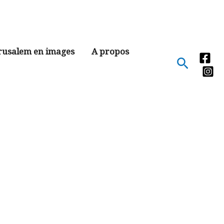
rusalem en images
A propos
Recher