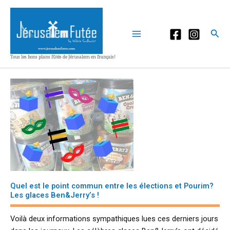
Aller
au
contenu
Rec
Tous les bons plans fûtés de Jérusalem en français!
Quel est le point commun entre les élections et Pourim?
Les glaces Ben&Jerry’s !
Voilà deux informations sympathiques lues ces derniers jours