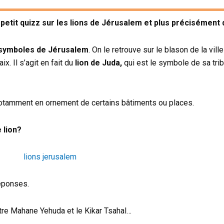
petit quizz sur les lions de Jérusalem et plus précisément 
s symboles de Jérusalem
. On le retrouve sur le blason de la vill
x. Il s’agit en fait du
lion de Juda,
qui est le symbole de sa tri
t notamment en ornement de certains bâtiments ou places.
 lion?
réponses.
entre Mahane Yehuda et le Kikar Tsahal…