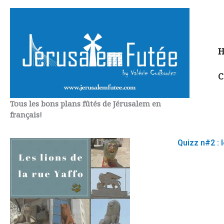
Aller
au
contenu
H
C
Tous les bons plans fûtés de Jérusalem en
français!
Quizz n#2 : l