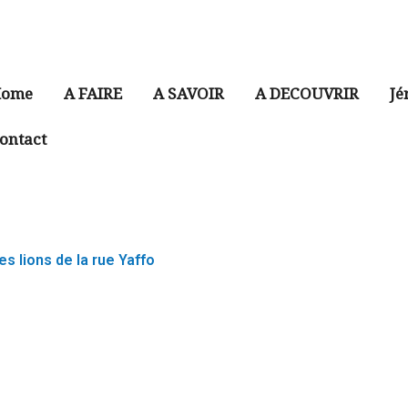
ome
A FAIRE
A SAVOIR
A DECOUVRIR
Jé
ontact
es lions de la rue Yaffo