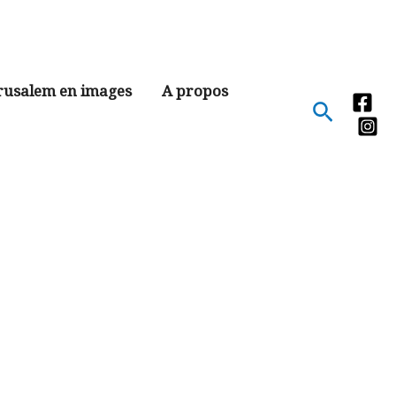
rusalem en images
A propos
Recher