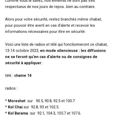
Comme vous le savez, nos ennemis ne sont pas très
respectueux de nos jours de repos…bien au contraire.
Alors pour votre sécurité, restez branchés même chabat,
pour pouvoir être averti en cas d’alerte et recevoir les
informations nécessaires pour être en sécurité.
Voici une liste de radios et télé qui fonctionneront ce chabat,
13-14 octobre 2023,
en mode silencieuse : les diffusions
ne se feront qu’en cas d’alerte ou de consignes de
sécurité à appliquer
:
télé :
chaine 14
radios :
*
Moreshet
sur 90.5, 90.8, 92.5 et 100.7
*
Kol Chai
sur 92.8, 93 et 102.5.
* Kol Barama
sur 92.1, 104.3, 105.7 et 107.6.