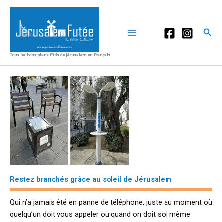
Aller
au
contenu
Rec
Tous les bons plans fûtés de Jérusalem en français!
Restez branchés grâce au soleil de Jérusalem
Qui n’a jamais été en panne de téléphone, juste au moment où
quelqu’un doit vous appeler ou quand on doit soi même