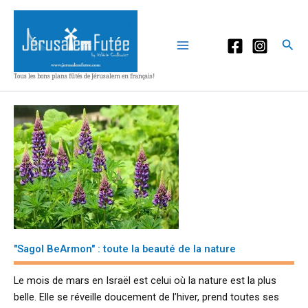
Aller
au
contenu
Rec
Tous les bons plans fûtés de Jérusalem en français!
"Sagol BeArmon" : toute la beauté de la nature
Le mois de mars en Israël est celui où la nature est la plus
belle. Elle se réveille doucement de l’hiver, prend toutes ses