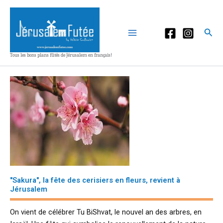
Aller
au
contenu
Rec
Tous les bons plans fûtés de Jérusalem en français!
"Sakura", la fête des cerisiers en fleurs, revient à
Jérusalem
On vient de célébrer Tu BiShvat, le nouvel an des arbres, en