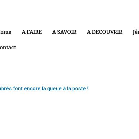
ome
A FAIRE
A SAVOIR
A DECOUVRIR
Jé
ontact
mbrés font encore la queue à la poste !