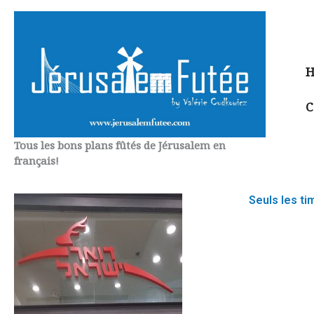
Aller
au
contenu
H
C
Tous les bons plans fûtés de Jérusalem en
français!
Seuls les ti