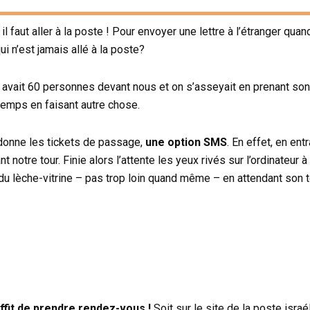
l faut aller à la poste ! Pour envoyer une lettre à l’étranger quan
i n’est jamais allé à la poste?
il y avait 60 personnes devant nous et on s’asseyait en prenant so
temps en faisant autre chose.
ui donne les tickets de passage,
une
option SMS
. En effet, en en
notre tour. Finie alors l’attente les yeux rivés sur l’ordinateur à 
 du lèche-vitrine – pas trop loin quand même – en attendant son t
uffit de prendre rendez-vous !
Soit sur le site de la poste israé