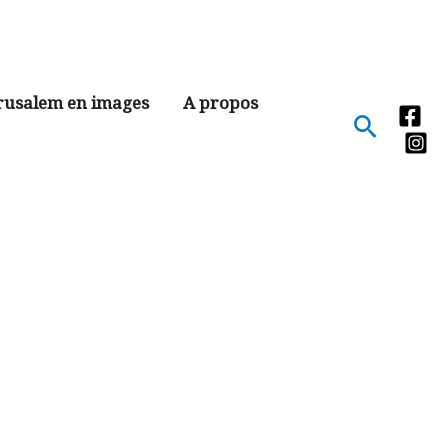
rusalem en images
A propos
Recher