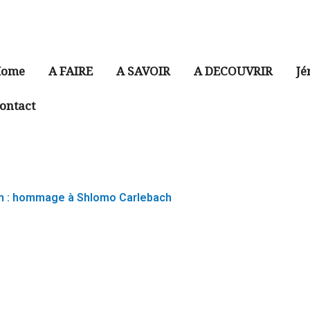
ome
A FAIRE
A SAVOIR
A DECOUVRIR
Jé
ontact
im : hommage à Shlomo Carlebach