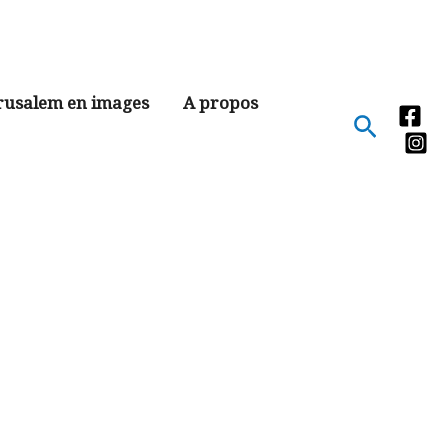
rusalem en images
A propos
Recher