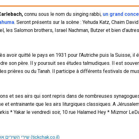
Carlebach,
connu sous le nom du singing rabbi,
un grand conc
Hahuma
. Seront présents sur la scène : Yehuda Katz, Chaim David
gel, les Salomon brothers, Israel Nachman, Butzer et bien d’autre
s avoir quitté le pays en 1931 pour l’Autriche puis la Suisse, il
dre son père. Il y poursuit ses études talmudiques. Il est souve
s prières ou du Tanah. Il participe à différents festivals de m
ons et ses airs qui sont repris dans de nombreuses synagogues
use et entrainante que les airs liturgiques classiques. A Jérusalem 
arkis * Yakar le vendredi soir, 10 rue Halamed Hey * Mizmor LeD
שירי השירים אשר לשלמה 27 | שרים קרליבך – טיקצ’אק (tickchak.co.il)