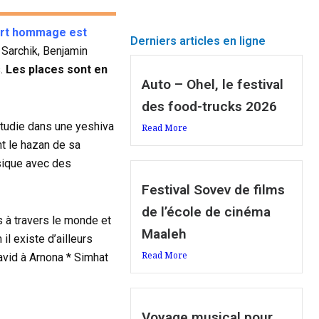
ert hommage est
Derniers articles en ligne
 Sarchik, Benjamin
s.
Les places sont en
Auto – Ohel, le festival
des food-trucks 2026
 étudie dans une yeshiva
Read More
nt le hazan de sa
usique avec des
Festival Sovev de films
de l’école de cinéma
 à travers le monde et
Maaleh
il existe d’ailleurs
Read More
avid à Arnona * Simhat
Voyage musical pour