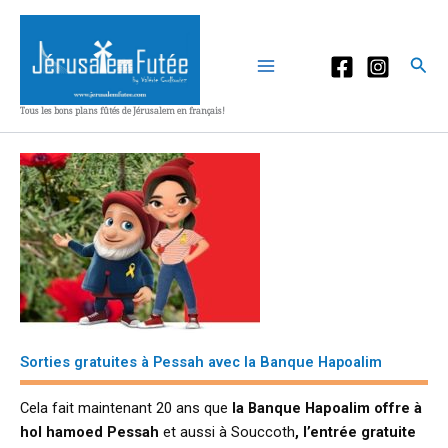
Aller
au
contenu
Rec
Tous les bons plans fûtés de Jérusalem en français!
Sorties gratuites à Pessah avec la Banque Hapoalim
Cela fait maintenant 20 ans que
la Banque Hapoalim offre à
hol hamoed Pessah
et aussi à Souccoth
, l’entrée gratuite