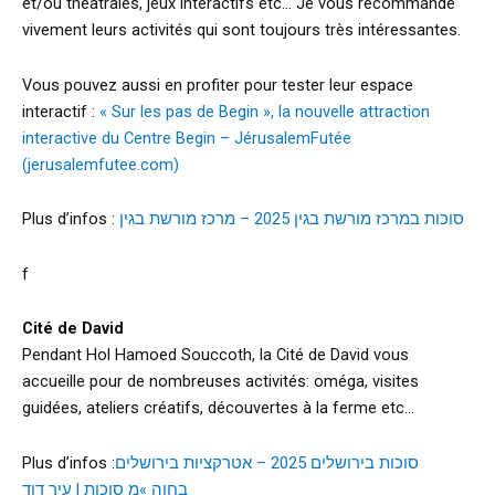
et/ou théâtrales, jeux interactifs etc… Je vous recommande
vivement leurs activités qui sont toujours très intéressantes.
Vous pouvez aussi en profiter pour tester leur espace
interactif :
« Sur les pas de Begin », la nouvelle attraction
interactive du Centre Begin – JérusalemFutée
(jerusalemfutee.com)
Plus d’infos :
סוכות במרכז מורשת בגין 2025 – מרכז מורשת בגין
f
Cité de David
Pendant Hol Hamoed Souccoth, la Cité de David vous
accueille pour de nombreuses activités: oméga, visites
guidées, ateliers créatifs, découvertes à la ferme etc…
Plus d’infos :
סוכות בירושלים 2025 – אטרקציות בירושלים
בחוה »מ סוכות | עיר דוד