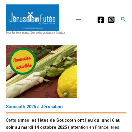
Aller
au
contenu
Rec
Tous les bons plans fûtés de Jérusalem en français!
Souccoth 2025 à Jérusalem
Cette année
les fêtes de Souccoth ont lieu du lundi 6 au
soir au mardi 14 octobre 2025
( attention en France, elles