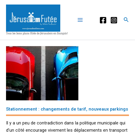
Aller
au
contenu
Rec
Tous les bons plans fûtés de Jérusalem en français!
Stationnement : changements de tarif, nouveaux parkings
Il y a un peu de contradiction dans la politique municipale qui
d’un côté encourage vivement les déplacements en transport