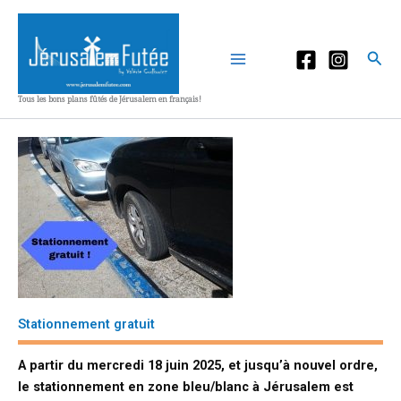
Aller
au
contenu
Rec
Tous les bons plans fûtés de Jérusalem en français!
Stationnement gratuit
A partir du mercredi 18 juin 2025, et jusqu’à nouvel ordre,
le stationnement en zone bleu/blanc à Jérusalem est