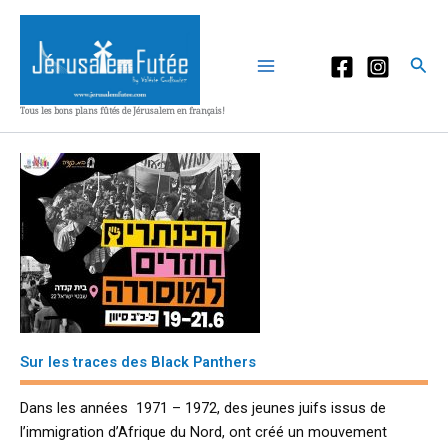
Aller
au
contenu
Rec
Tous les bons plans fûtés de Jérusalem en français!
Sur les traces des Black Panthers
Dans les années 1971 – 1972, des jeunes juifs issus de
l’immigration d’Afrique du Nord, ont créé un mouvement