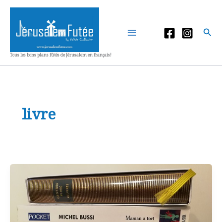
Aller
au
contenu
Rec
Tous les bons plans fûtés de Jérusalem en français!
livre