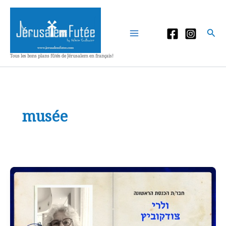
Aller
au
contenu
Rec
Tous les bons plans fûtés de Jérusalem en français!
musée