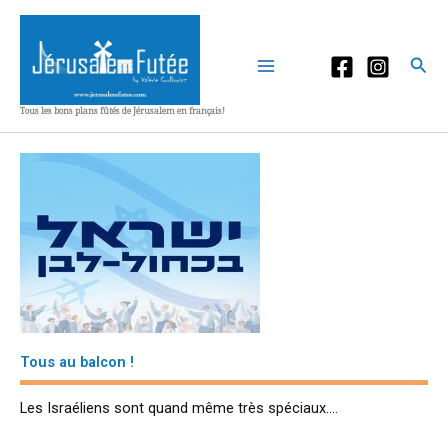
Aller
au
contenu
Rec
Tous les bons plans fûtés de Jérusalem en français!
Tous au balcon !
Les Israéliens sont quand même très spéciaux….