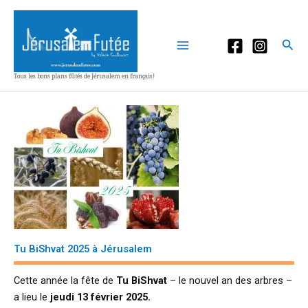
Aller
au
contenu
Rec
Tous les bons plans fûtés de Jérusalem en français!
Tu BiShvat 2025 à Jérusalem
Cette année la fête de
Tu BiShvat
– le nouvel an des arbres –
a lieu le
jeudi 13 février 2025.