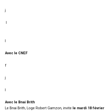
j
l
l
Avec le CNEF
f
j
l
Avec le Bnai Brith
Le Bnai Brith, Loge Robert Gamzon, invite
le mardi 18 février