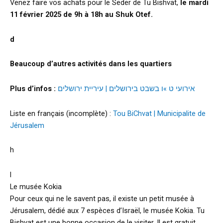
Venez faire vos achats pour le Seder de Tu Bishvat,
le mardi
11 février 2025 de 9h à 18h au Shuk Otef.
d
Beaucoup d’autres activités dans les quartiers
Plus d’infos :
אירועי ט »ו בשבט בירושלים | עיריית ירושלים
Liste en français (incomplète) :
Tou BiChvat | Municipalite de
Jérusalem
h
l
Le musée Kokia
Pour ceux qui ne le savent pas, il existe un petit musée à
Jérusalem, dédié aux 7 espèces d’Israël, le musée Kokia. Tu
Bishvat est une bonne occasion de le visiter. Il est gratuit