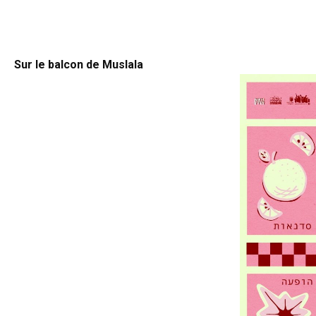
j
Sur le balcon de Muslala