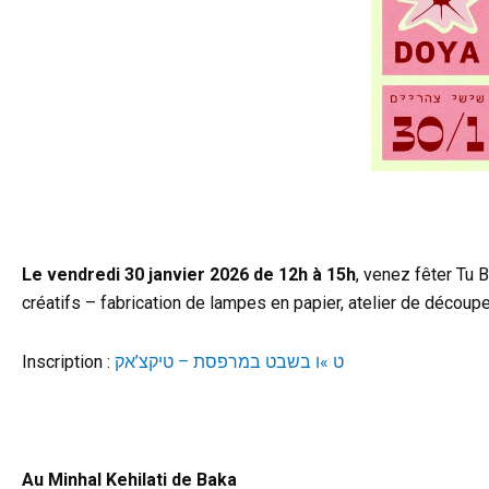
Le vendredi 30 janvier 2026 de 12h à 15h
, venez fêter Tu 
créatifs – fabrication de lampes en papier, atelier de découp
Inscription :
ט »ו בשבט במרפסת – טיקצ’אק
l
Au Minhal Kehilati de Baka