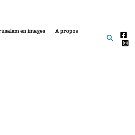
rusalem en images
A propos
Recher