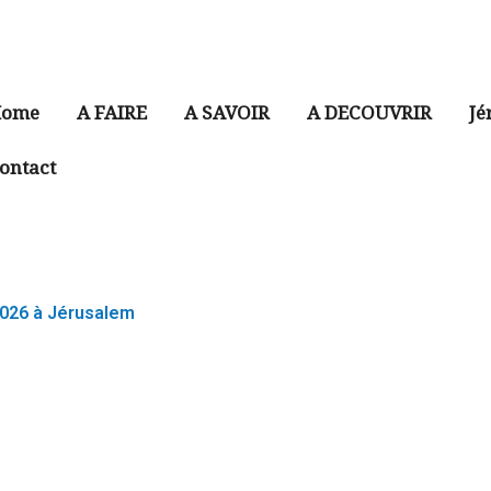
ome
A FAIRE
A SAVOIR
A DECOUVRIR
Jé
ontact
2026 à Jérusalem