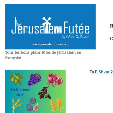
Aller
au
contenu
H
C
Tous les bons plans fûtés de Jérusalem en
français!
Tu BiShvat 